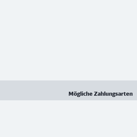
Mögliche Zahlungsarten
ungen
Datenschutz
Nutzungsbedingungen
Vertrag kündigen