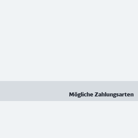
Mögliche Zahlungsarten
ungen
Datenschutz
Nutzungsbedingungen
Vertrag kündigen