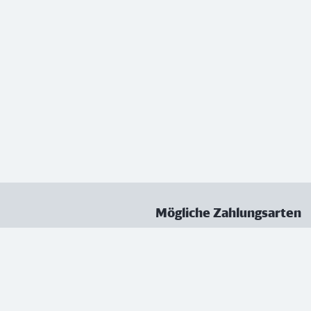
Mögliche Zahlungsarten
ungen
Datenschutz
Nutzungsbedingungen
Vertrag kündigen