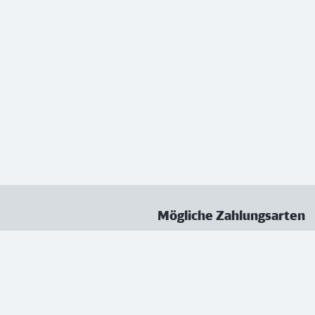
Mögliche Zahlungsarten
ungen
Datenschutz
Nutzungsbedingungen
Vertrag kündigen