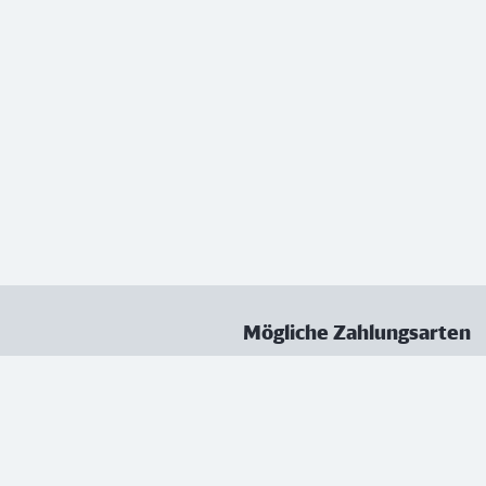
Mögliche Zahlungsarten
ungen
Datenschutz
Nutzungsbedingungen
Vertrag kündigen