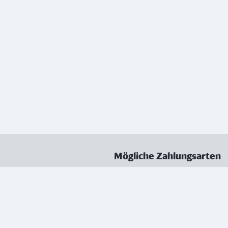
Mögliche Zahlungsarten
ungen
Datenschutz
Nutzungsbedingungen
Vertrag kündigen