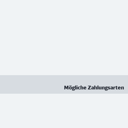
Mögliche Zahlungsarten
ungen
Datenschutz
Nutzungsbedingungen
Vertrag kündigen