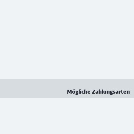
Mögliche Zahlungsarten
ungen
Datenschutz
Nutzungsbedingungen
Vertrag kündigen