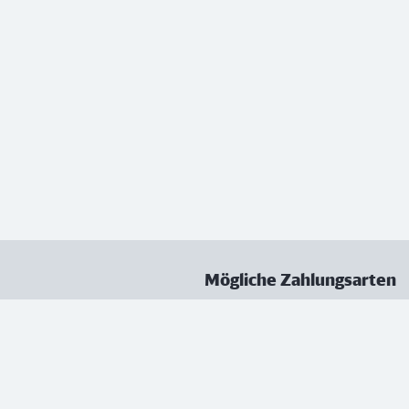
Mögliche Zahlungsarten
ungen
Datenschutz
Nutzungsbedingungen
Vertrag kündigen