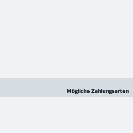
Mögliche Zahlungsarten
ungen
Datenschutz
Nutzungsbedingungen
Vertrag kündigen