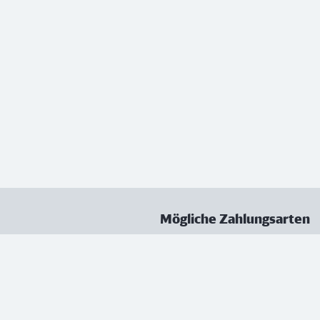
Mögliche Zahlungsarten
ungen
Datenschutz
Nutzungsbedingungen
Vertrag kündigen