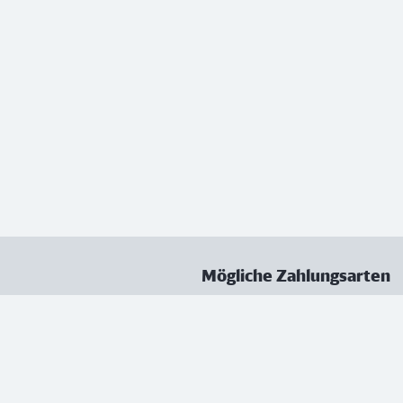
Mögliche Zahlungsarten
ungen
Datenschutz
Nutzungsbedingungen
Vertrag kündigen