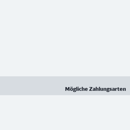
Mögliche Zahlungsarten
ungen
Datenschutz
Nutzungsbedingungen
Vertrag kündigen