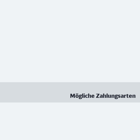
Mögliche Zahlungsarten
ungen
Datenschutz
Nutzungsbedingungen
Vertrag kündigen