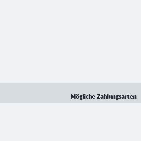
Mögliche Zahlungsarten
ungen
Datenschutz
Nutzungsbedingungen
Vertrag kündigen