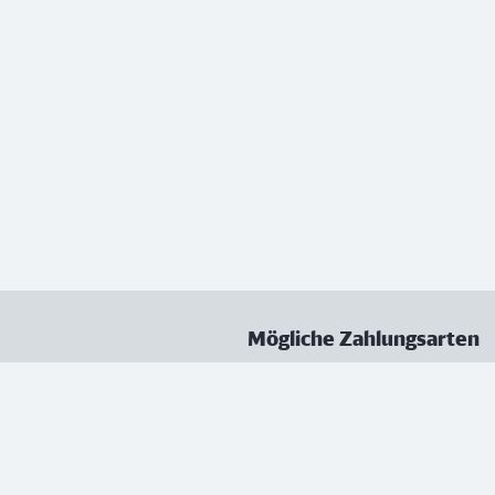
Mögliche Zahlungsarten
ungen
Datenschutz
Nutzungsbedingungen
Vertrag kündigen