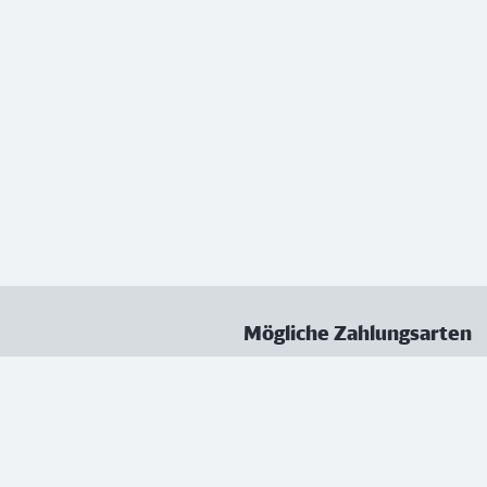
Mögliche Zahlungsarten
ungen
Datenschutz
Nutzungsbedingungen
Vertrag kündigen