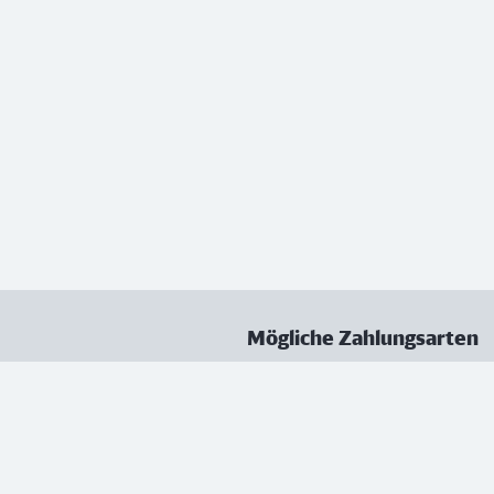
Mögliche Zahlungsarten
ungen
Datenschutz
Nutzungsbedingungen
Vertrag kündigen