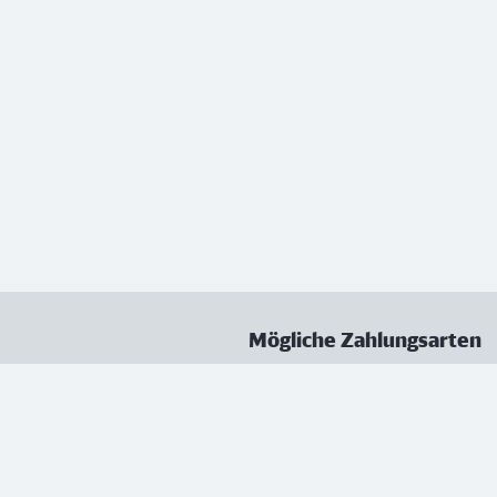
Mögliche Zahlungsarten
ungen
Datenschutz
Nutzungsbedingungen
Vertrag kündigen