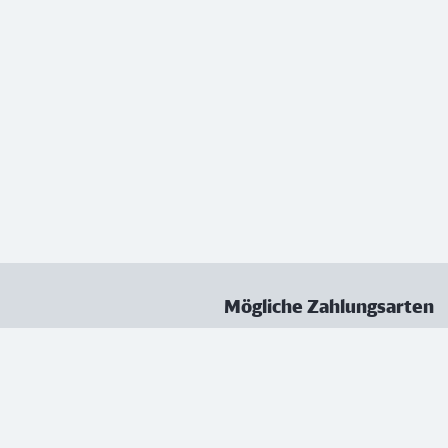
Mögliche Zahlungsarten
ungen
Datenschutz
Nutzungsbedingungen
Vertrag kündigen