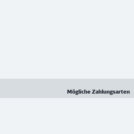
Mögliche Zahlungsarten
ungen
Datenschutz
Nutzungsbedingungen
Vertrag kündigen