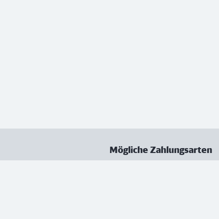
Mögliche Zahlungsarten
ungen
Datenschutz
Nutzungsbedingungen
Vertrag kündigen