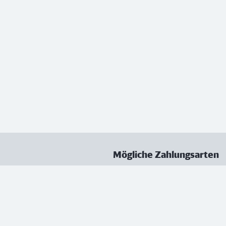
Mögliche Zahlungsarten
ungen
Datenschutz
Nutzungsbedingungen
Vertrag kündigen