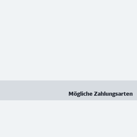
Mögliche Zahlungsarten
ungen
Datenschutz
Nutzungsbedingungen
Vertrag kündigen