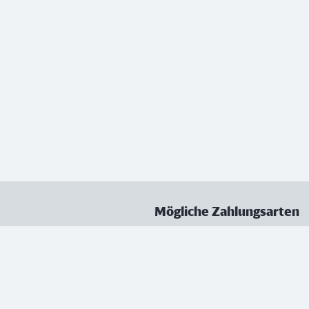
Mögliche Zahlungsarten
ungen
Datenschutz
Nutzungsbedingungen
Vertrag kündigen