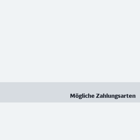
Mögliche Zahlungsarten
ungen
Datenschutz
Nutzungsbedingungen
Vertrag kündigen