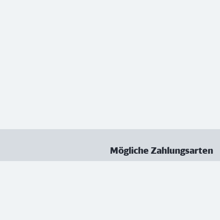
Mögliche Zahlungsarten
ungen
Datenschutz
Nutzungsbedingungen
Vertrag kündigen