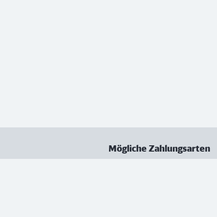
Mögliche Zahlungsarten
ungen
Datenschutz
Nutzungsbedingungen
Vertrag kündigen