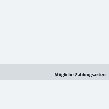
Mögliche Zahlungsarten
ungen
Datenschutz
Nutzungsbedingungen
Vertrag kündigen