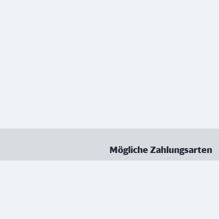
Mögliche Zahlungsarten
ungen
Datenschutz
Nutzungsbedingungen
Vertrag kündigen