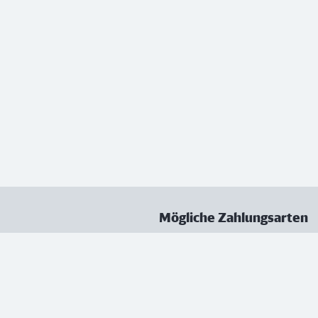
Mögliche Zahlungsarten
ungen
Datenschutz
Nutzungsbedingungen
Vertrag kündigen