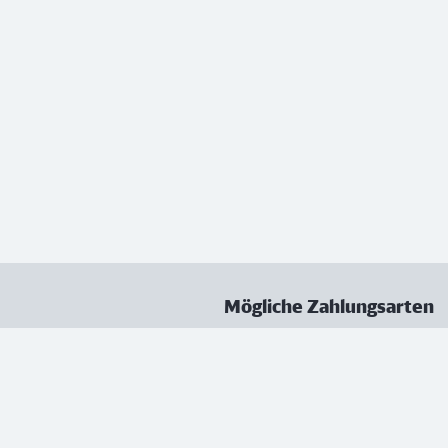
Mögliche Zahlungsarten
ungen
Datenschutz
Nutzungsbedingungen
Vertrag kündigen