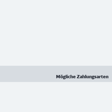
Mögliche Zahlungsarten
ungen
Datenschutz
Nutzungsbedingungen
Vertrag kündigen