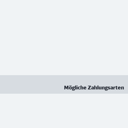
Mögliche Zahlungsarten
ungen
Datenschutz
Nutzungsbedingungen
Vertrag kündigen