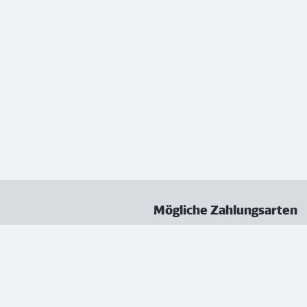
Mögliche Zahlungsarten
ungen
Datenschutz
Nutzungsbedingungen
Vertrag kündigen