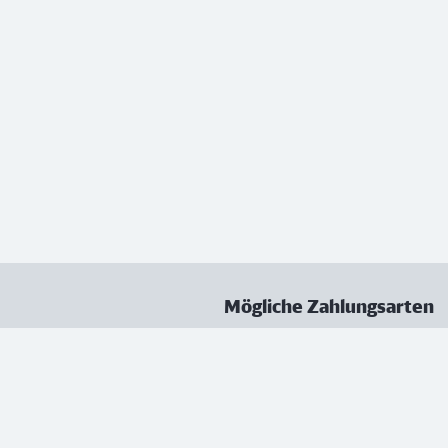
Mögliche Zahlungsarten
ungen
Datenschutz
Nutzungsbedingungen
Vertrag kündigen