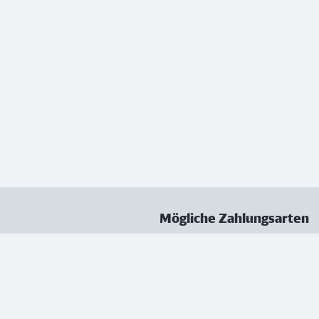
Mögliche Zahlungsarten
ungen
Datenschutz
Nutzungsbedingungen
Vertrag kündigen