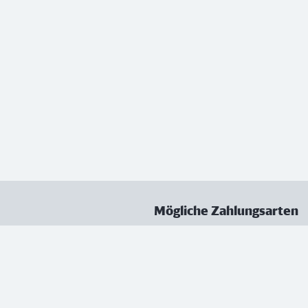
Mögliche Zahlungsarten
ungen
Datenschutz
Nutzungsbedingungen
Vertrag kündigen