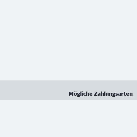
Mögliche Zahlungsarten
ungen
Datenschutz
Nutzungsbedingungen
Vertrag kündigen