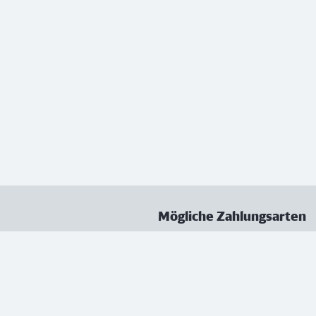
Mögliche Zahlungsarten
ungen
Datenschutz
Nutzungsbedingungen
Vertrag kündigen