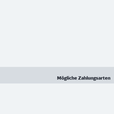
Mögliche Zahlungsarten
ungen
Datenschutz
Nutzungsbedingungen
Vertrag kündigen