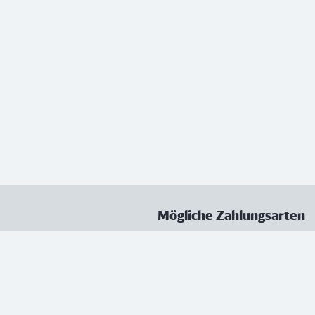
Mögliche Zahlungsarten
ungen
Datenschutz
Nutzungsbedingungen
Vertrag kündigen