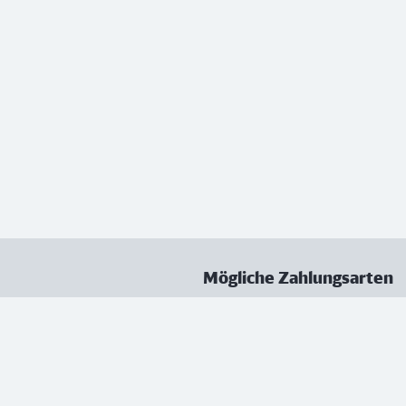
Mögliche Zahlungsarten
ungen
Datenschutz
Nutzungsbedingungen
Vertrag kündigen