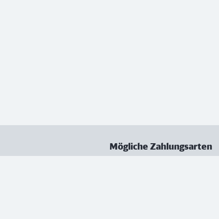
Mögliche Zahlungsarten
ungen
Datenschutz
Nutzungsbedingungen
Vertrag kündigen