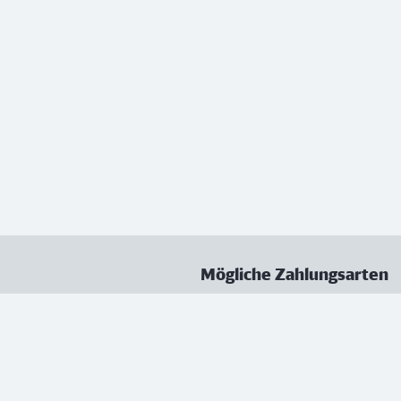
Mögliche Zahlungsarten
ungen
Datenschutz
Nutzungsbedingungen
Vertrag kündigen