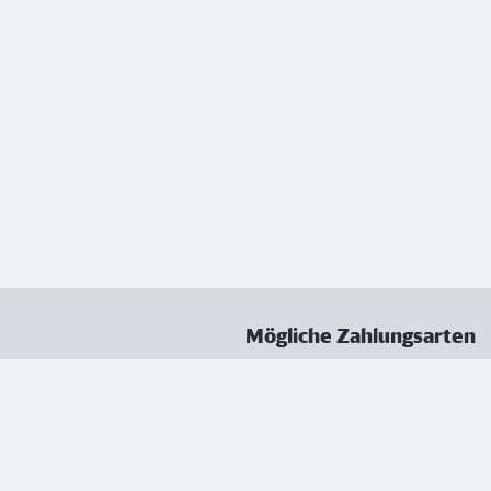
Mögliche Zahlungsarten
ungen
Datenschutz
Nutzungsbedingungen
Vertrag kündigen