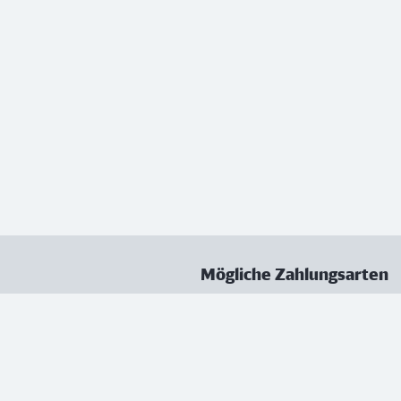
Mögliche Zahlungsarten
ungen
Datenschutz
Nutzungsbedingungen
Vertrag kündigen