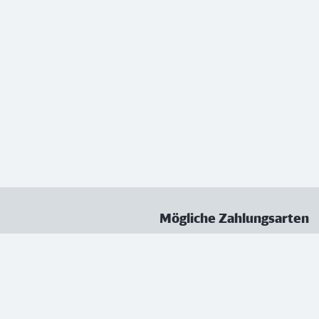
Mögliche Zahlungsarten
ungen
Datenschutz
Nutzungsbedingungen
Vertrag kündigen