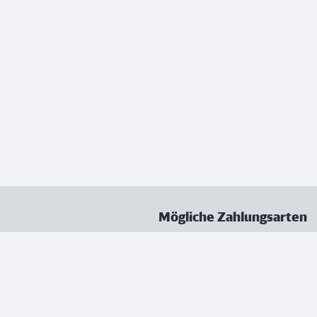
Mögliche Zahlungsarten
ungen
Datenschutz
Nutzungsbedingungen
Vertrag kündigen