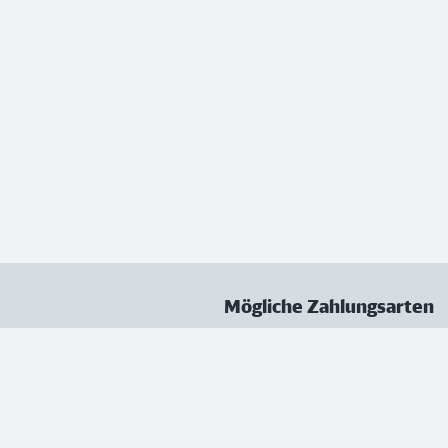
Mögliche Zahlungsarten
ungen
Datenschutz
Nutzungsbedingungen
Vertrag kündigen